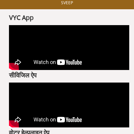
SVEEP
VYC App
सीविजिल ऐप
वोटर हेल्पलाइन ऐप