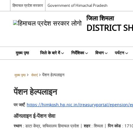
हिमाचल प्रदेश सरकार
Government of Himachal Pradesh
जिला शिमला
DISTRICT S
मुख्य पृष्ठ
जिले के बारे में
निर्देशिका
विभाग
पर्यटन
पेंशन हेल्पलाइन
मुख्य पृष्ठ
सेवाएं
पेंशन हेल्पलाइन
पर जाएँ
:
https://himkosh.hp.nic.in/treasuryportal/epension/
ऑनलाइन ई-पेंशन सेवा
स्थान
: डाटा केंद्र, सचिवालय हिमाचल प्रदेश |
शहर
: शिमला |
पिन कोड
: 171