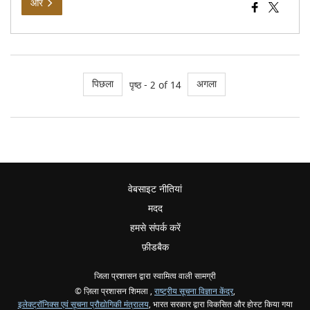
और
पिछला
अगला
पृष्ठ - 2 of 14
वेबसाइट नीतियां
मदद
हमसे संपर्क करें
फ़ीडबैक
जिला प्रशासन द्वारा स्वामित्व वाली सामग्री
© ज़िला प्रशासन शिमला ,
राष्ट्रीय सूचना विज्ञान केंद्र
,
इलेक्ट्रॉनिक्स एवं सूचना प्रौद्योगिकी मंत्रालय
, भारत सरकार द्वारा विकसित और होस्ट किया गया