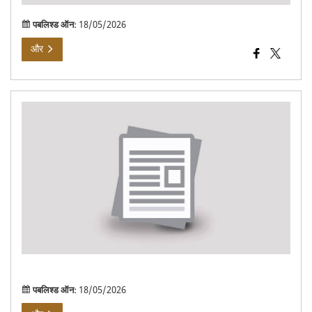
निवि
पबलिश्ड ऑन:
18/05/2026
और
शिम
ग्री
उत्स
202
–
कैनो
टेंट,
शामि
के
लिए
निवि
पबलिश्ड ऑन:
18/05/2026