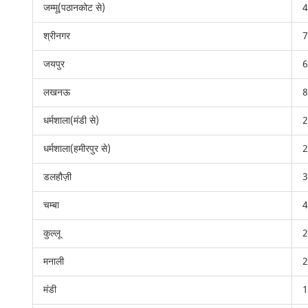
जम्मू(पठानकोट से)
4
श्रीनगर
7
जयपुर
6
लखनऊ
8
धर्मशाला(मंडी से)
2
धर्मशाला(हमीरपुर से)
2
डलहौज़ी
3
चम्बा
4
कुल्लू
2
मनाली
2
मंडी
1