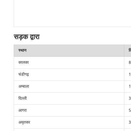
सड़क द्वारा
स्थान
क
कालका
8
चंडीगढ़
1
अम्बाला
1
दिल्ली
3
आगरा
5
अमृतसर
3