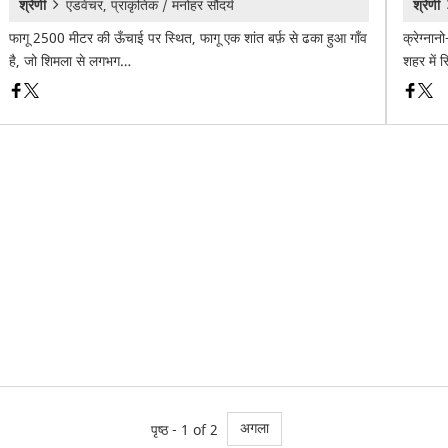
श्रेणी
एडवेंचर, प्राकृतिक / मनोहर सौंदर्य
श्रेणी
फागू 2500 मीटर की ऊँचाई पर स्थित, फागू एक शांत बर्फ़ से ढका हुआ गाँव
क्रेग्नान
है, जो शिमला से लगभग…
शहर में 
अगला
पृष्ठ - 1 of 2